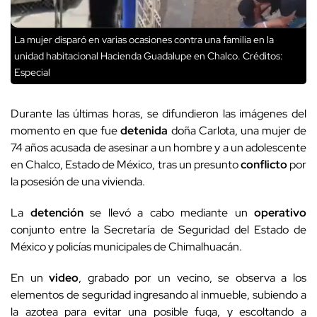
La mujer disparó en varias ocasiones contra una familia en la
unidad habitacional Hacienda Guadalupe en Chalco.
Créditos:
Especial
Durante las últimas horas, se difundieron las imágenes del
momento en que fue
detenida
doña Carlota, una mujer de
74 años acusada de asesinar a un hombre y a un adolescente
en Chalco, Estado de México, tras un presunto
conflicto
por
la posesión de una vivienda.
La
detención
se llevó a cabo mediante un
operativo
conjunto entre la Secretaría de Seguridad del Estado de
México y policías municipales de Chimalhuacán.
En un
video
, grabado por un vecino, se observa a los
elementos de seguridad ingresando al inmueble, subiendo a
la azotea para evitar una posible fuga, y escoltando a