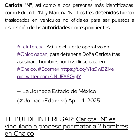
Carlota "N"
, así como a dos personas más identificadas
como Eduardo "N" y Mariana "N".
Los tres
detenidos
fueron
trasladados en vehículos no oficiales para ser puestos a
disposición de las
autoridades
correspondientes.
#TeInteresa
| Así fue el fuerte operativo en
#Chicoloapan
, para detener a Doña Carlota tras
asesinar a hombres por invadir su casa en
#Chalco
,
#Edomex
.
https://t.co/Ykz9wBZive
pic.twitter.com/JNUFA8Gg1Y
— La Jornada Estado de México
(@JornadaEdomex)
April 4, 2025
TE PUEDE INTERESAR:
Carlota "N" es
vinculada a proceso por matar a 2 hombres
en Chalco