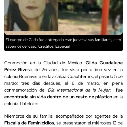
El cuerpo de Gilda fue entregado este jueves a sus familiares; esto
sabemos del caso.
Créditos: Especial
Conmoción en la Ciudad de México.
Gilda Guadalupe
Pérez Rivera
, de 26 años, fue vista por última vez en la
colonia Buenavista en la alcaldía Cuauhtémoc el pasado 5 de
marzo; tres días después, el 8 de marzo, en plena
conmemoración del
Día Internacional de la Mujer
;
fue
encontrada sin vida dentro de un cesto de plástico
en la
colonia Tlatelolco.
Miembros de su familia, acompañados por agentes de la
Fiscalía de Feminicidios
, se presentaron el miércoles 12 de