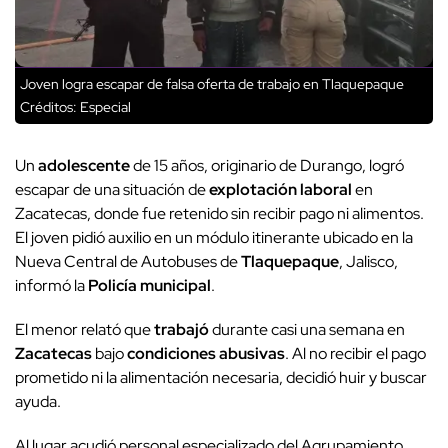
Joven logra escapar de falsa oferta de trabajo en Tlaquepaque
Créditos: Especial
Un
adolescente
de 15 años, originario de Durango, logró
escapar de una situación de
explotación laboral
en
Zacatecas, donde fue retenido sin recibir pago ni alimentos.
El joven pidió auxilio en un módulo itinerante ubicado en la
Nueva Central de Autobuses de
Tlaquepaque
, Jalisco,
informó la
Policía municipal
.
El menor relató que
trabajó
durante casi una semana en
Zacatecas
bajo
condiciones abusivas
. Al no recibir el pago
prometido ni la alimentación necesaria, decidió huir y buscar
ayuda.
Al lugar acudió personal especializado del Agrupamiento