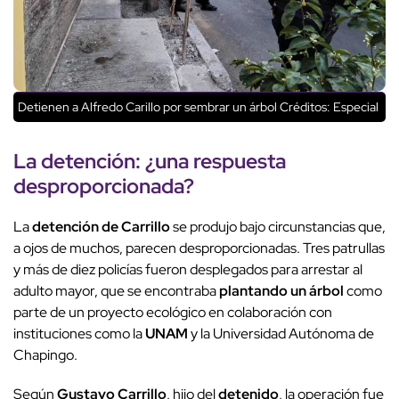
Detienen a Alfredo Carillo por sembrar un árbol
Créditos: Especial
La detención: ¿una respuesta
desproporcionada?
La
detención de Carrillo
se produjo bajo circunstancias que,
a ojos de muchos, parecen desproporcionadas. Tres patrullas
y más de diez policías fueron desplegados para arrestar al
adulto mayor, que se encontraba
plantando un árbol
como
parte de un proyecto ecológico en colaboración con
instituciones como la
UNAM
y la Universidad Autónoma de
Chapingo.
Según
Gustavo Carrillo
, hijo del
detenido
, la operación fue