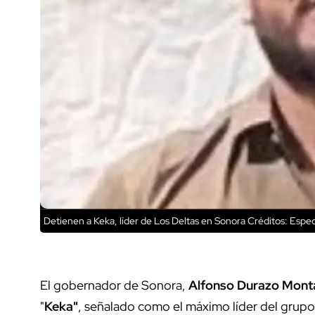
Detienen a Keka, líder de Los Deltas en Sonora
Créditos: Espec
El gobernador de Sonora,
Alfonso Durazo Mont
"
Keka"
, señalado como el máximo líder del grupo