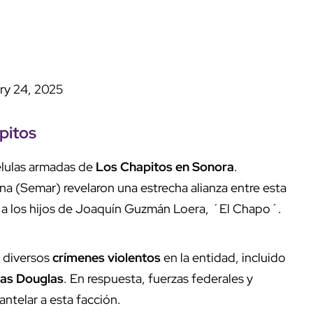
ry 24, 2025
pitos
élulas armadas de
Los Chapitos en Sonora
.
ina (Semar) revelaron una estrecha alianza entre esta
a a los hijos de Joaquín Guzmán Loera, ´El Chapo´.
n diversos
crímenes violentos
en la entidad, incluido
las Douglas
. En respuesta, fuerzas federales y
ntelar a esta facción.