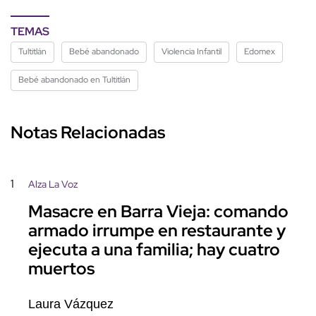
TEMAS
Tultitlán
Bebé abandonado
Violencia Infantil
Edomex
Bebé abandonado en Tultitlán
Notas Relacionadas
1
Alza La Voz
Masacre en Barra Vieja: comando
armado irrumpe en restaurante y
ejecuta a una familia; hay cuatro
muertos
Laura Vázquez