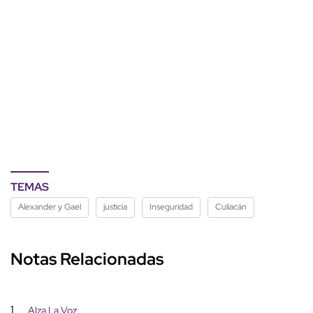
TEMAS
Alexander y Gael
justicia
Inseguridad
Culiacán
Notas Relacionadas
1
Alza La Voz