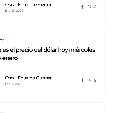
Óscar Eduardo Guzmán
Ene. 10, 2025
tar
 es el precio del dólar hoy miércoles
e enero
Óscar Eduardo Guzmán
Ene. 8, 2025