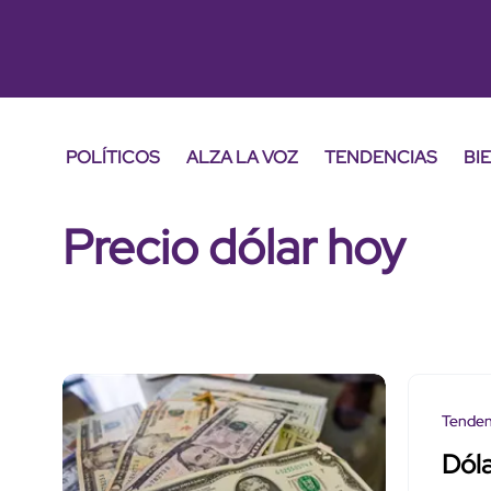
POLÍTICOS
ALZA LA VOZ
TENDENCIAS
BI
Precio dólar hoy
Tenden
Dóla