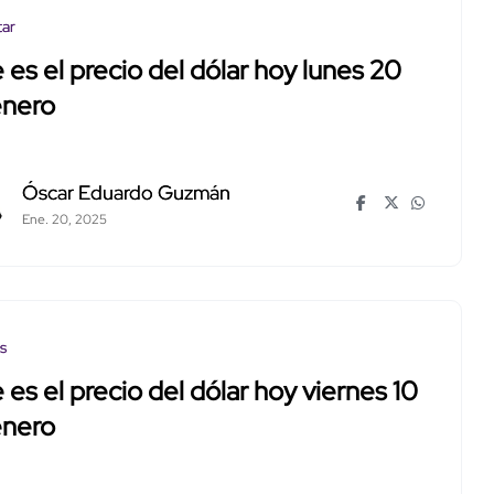
tar
 es el precio del dólar hoy lunes 20
enero
Óscar Eduardo Guzmán
Ene. 20, 2025
os
 es el precio del dólar hoy viernes 10
enero