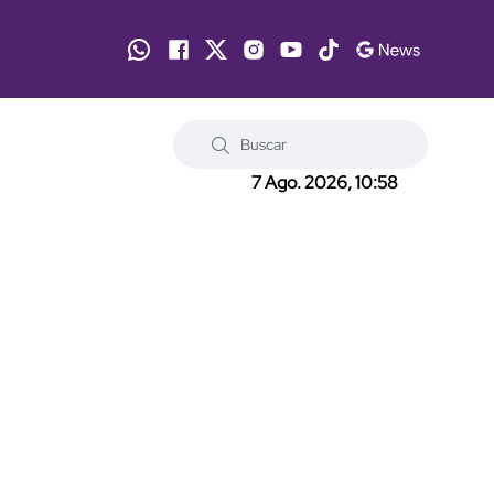
7 Ago. 2026, 10:58