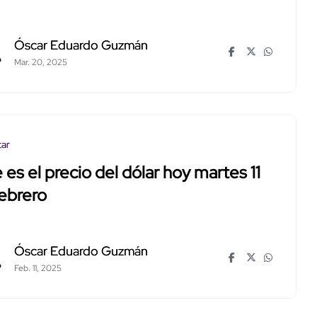
Óscar Eduardo Guzmán
Mar. 20, 2025
tar
 es el precio del dólar hoy martes 11
ebrero
Óscar Eduardo Guzmán
Feb. 11, 2025