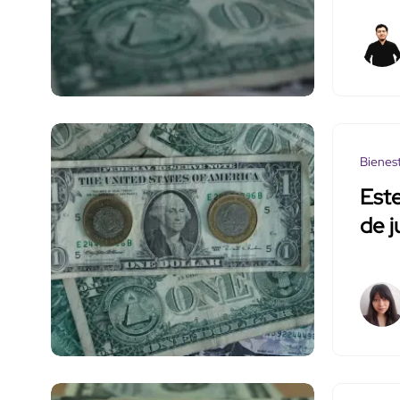
Bienes
Este
de j