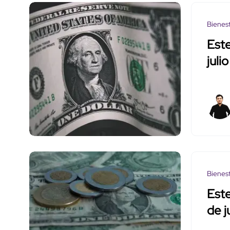
Bienes
Este
julio
Bienes
Este
de j