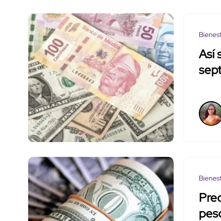
Bienes
Así 
sep
Bienes
Prec
pes