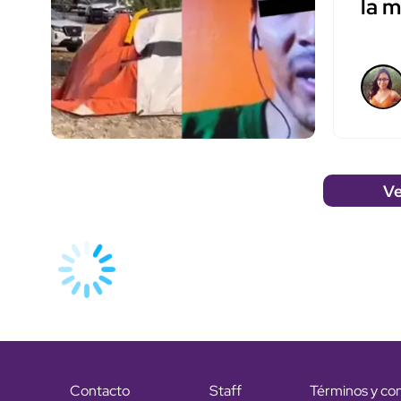
la 
Ve
Contacto
Staff
Términos y co