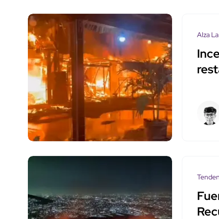
Alza La
Inc
res
Tenden
Fue
Rec