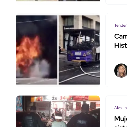
Tenden
Cam
His
Alza La
Muj