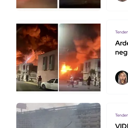
Tenden
Ard
neg
Tenden
VID