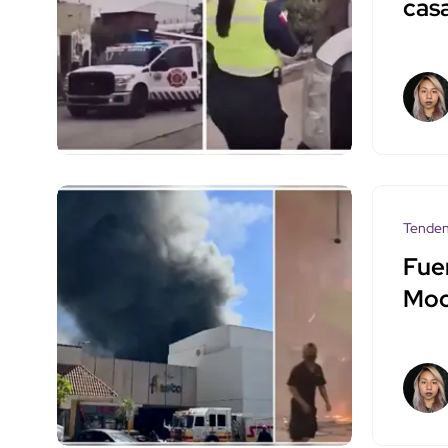
casa
Tenden
Fue
Moc