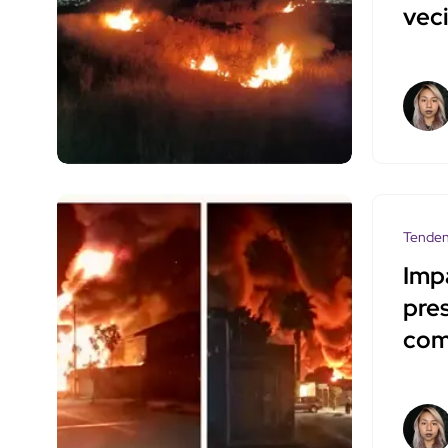
vec
Tenden
Imp
pre
com