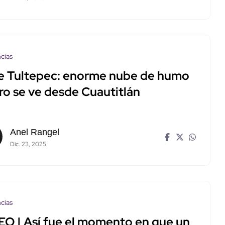
cias
e Tultepec: enorme nube de humo
ro se ve desde Cuautitlán
Anel Rangel
Dic. 23, 2025
cias
EO | Así fue el momento en que un