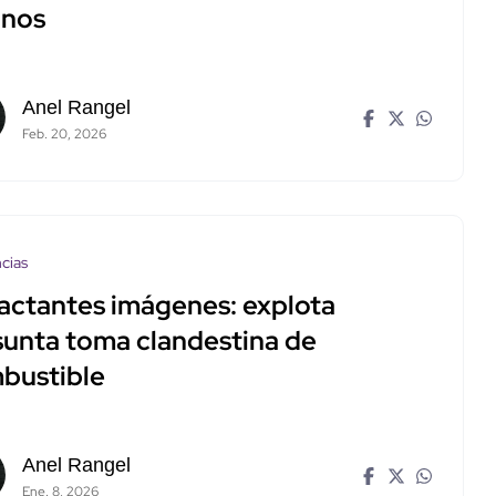
inos
Anel Rangel
Feb. 20, 2026
cias
actantes imágenes: explota
sunta toma clandestina de
bustible
Anel Rangel
Ene. 8, 2026