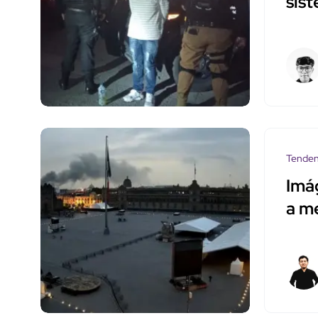
sis
Tenden
Imá
a m