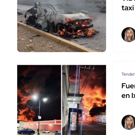
tax
Tenden
Fue
en I