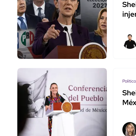
She
inje
Polític
She
Méx