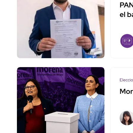
PAN
el b
Elecci
Mor