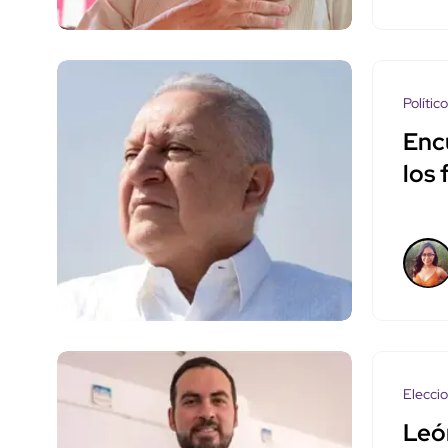
Polític
Enc
los
Elecci
León