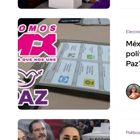
Elecci
Méx
pol
Paz
Polític