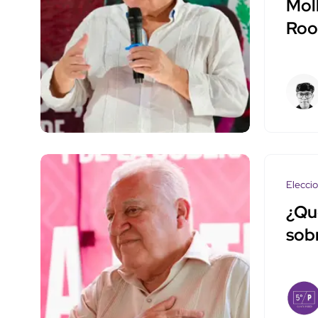
Mol
Roo
Elecci
¿Qu
sob