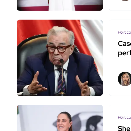
Polític
Cas
perf
Polític
She