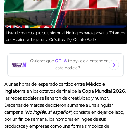
Lista de marcas que se unieron al No inglés para apoyar al Tri antes
del México vs Inglaterra
Créditos: IA/ Quinto Poder
¿Quieres que
QP IA
te ayude a entender
esta noticia?
A unas horas del esperado partido entre
México e
Inglaterra
en los octavos de final de la
Copa Mundial 2026
,
las redes sociales se llenaron de creatividad y humor.
Decenas de marcas decidieron sumarse a una singular
campaña
"No inglés, sí español",
consiste en dejar de lado,
por un fin de semana, los nombres en inglés de sus
productos y empresas como una forma simbólica de