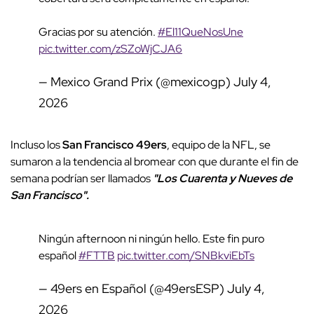
Gracias por su atención.
#El11QueNosUne
pic.twitter.com/zSZoWjCJA6
— Mexico Grand Prix (@mexicogp)
July 4,
2026
Incluso los
San Francisco 49ers
, equipo de la NFL, se
sumaron a la tendencia al bromear con que durante el fin de
semana podrían ser llamados
"Los Cuarenta y Nueves de
San Francisco".
Ningún afternoon ni ningún hello. Este fin puro
español
#FTTB
pic.twitter.com/SNBkviEbTs
— 49ers en Español (@49ersESP)
July 4,
2026