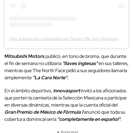
Una publicación compartida por Nissan Me´xico (@nissan_mx)
Mitsubishi Motors
publicó, en tono de broma, que durante
el fin de semana no utilizaría
"llaves inglesas"
en sus talleres,
mientras que The North Face pidió a sus seguidores llamarla
simplemente
"La Cara Norte".
En el ámbito deportivo,
Innovasport
invitó a los aficionados
que porten la camiseta de la Selección Mexicana a participar
en diversas dinámicas, mientras que la cuenta oficial del
Gran Premio de México de Fórmula 1
anunció que toda su
cobertura dominical sería
"completamente en español"
.
▼ Publicidad