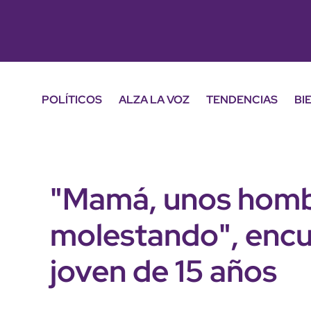
POLÍTICOS
ALZA LA VOZ
TENDENCIAS
BI
"Mamá, unos homb
molestando", encue
joven de 15 años