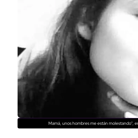
Mamá, unos hombres me están molestando", encu